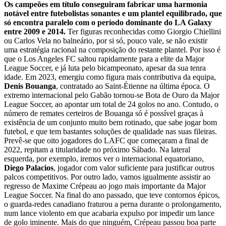
Os campeões em título conseguiram fabricar uma harmonia
notável entre futebolistas sonantes e um plantel equilibrado, que
só encontra paralelo com o período dominante do LA Galaxy
entre 2009 e 2014.
Ter figuras reconhecidas como Giorgio Chiellini
ou Carlos Vela no balneário, por si só, pouco vale, se não existir
uma estratégia racional na composição do restante plantel. Por isso é
que o Los Angeles FC saltou rapidamente para a elite da Major
League Soccer, e já luta pelo bicampeonato, apesar da sua tenra
idade. Em 2023, emergiu como figura mais contributiva da equipa,
Denis Bouanga
, contratado ao Saint-Étienne na última época. O
extremo internacional pelo Gabão tornou-se Bota de Ouro da Major
League Soccer, ao apontar um total de 24 golos no ano. Contudo, o
número de remates certeiros de Bouanga só é possível graças à
existência de um conjunto muito bem rotinado, que sabe jogar bom
futebol, e que tem bastantes soluções de qualidade nas suas fileiras.
Prevê-se que oito jogadores do LAFC que começaram a final de
2022, repitam a titularidade no próximo Sábado. Na lateral
esquerda, por exemplo, iremos ver o internacional equatoriano,
Diego Palacios
, jogador com valor suficiente para justificar outros
palcos competitivos. Por outro lado, vamos igualmente assistir ao
regresso de Maxime Crépeau ao jogo mais importante da Major
League Soccer. Na final do ano passado, que teve contornos épicos,
o guarda-redes canadiano fraturou a perna durante o prolongamento,
num lance violento em que acabaria expulso por impedir um lance
de golo iminente. Mais do que ninguém, Crépeau passou boa parte