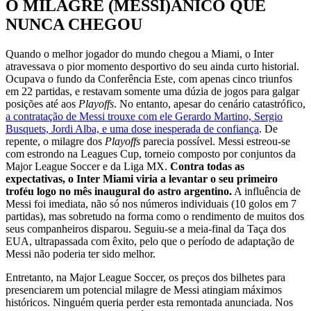
O MILAGRE (MESSI)ÂNICO QUE
NUNCA CHEGOU
Quando o melhor jogador do mundo chegou a Miami, o Inter
atravessava o pior momento desportivo do seu ainda curto historial.
Ocupava o fundo da Conferência Este, com apenas cinco triunfos
em 22 partidas, e restavam somente uma dúzia de jogos para galgar
posições até aos
Playoffs
. No entanto, apesar do cenário catastrófico,
a contratação de Messi trouxe com ele Gerardo Martino, Sergio
Busquets, Jordi Alba, e uma dose inesperada de confiança
. De
repente, o milagre dos
Playoffs
parecia possível. Messi estreou-se
com estrondo na Leagues Cup, torneio composto por conjuntos da
Major League Soccer e da Liga MX.
Contra todas as
expectativas, o Inter Miami viria a levantar o seu primeiro
troféu logo no mês inaugural do astro argentino.
A influência de
Messi foi imediata, não só nos números individuais (10 golos em 7
partidas), mas sobretudo na forma como o rendimento de muitos dos
seus companheiros disparou. Seguiu-se a meia-final da Taça dos
EUA, ultrapassada com êxito, pelo que o período de adaptação de
Messi não poderia ter sido melhor.
Entretanto, na Major League Soccer, os preços dos bilhetes para
presenciarem um potencial milagre de Messi atingiam máximos
históricos. Ninguém queria perder esta remontada anunciada. Nos