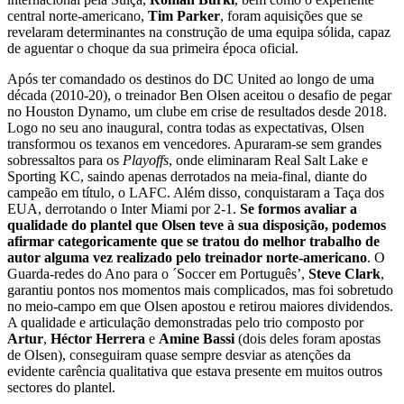
central norte-americano,
Tim Parker
, foram aquisições que se
revelaram determinantes na construção de uma equipa sólida, capaz
de aguentar o choque da sua primeira época oficial.
Após ter comandado os destinos do DC United ao longo de uma
década (2010-20), o treinador Ben Olsen aceitou o desafio de pegar
no Houston Dynamo, um clube em crise de resultados desde 2018.
Logo no seu ano inaugural, contra todas as expectativas, Olsen
transformou os texanos em vencedores. Apuraram-se sem grandes
sobressaltos para os
Playoffs
, onde eliminaram Real Salt Lake e
Sporting KC, saindo apenas derrotados na meia-final, diante do
campeão em título, o LAFC. Além disso, conquistaram a Taça dos
EUA, derrotando o Inter Miami por 2-1.
Se formos avaliar a
qualidade do plantel que Olsen teve à sua disposição, podemos
afirmar categoricamente que se tratou do melhor trabalho de
autor alguma vez realizado pelo treinador norte-americano
. O
Guarda-redes do Ano para o ´Soccer em Português’,
Steve Clark
,
garantiu pontos nos momentos mais complicados, mas foi sobretudo
no meio-campo em que Olsen apostou e retirou maiores dividendos.
A qualidade e articulação demonstradas pelo trio composto por
Artur
,
Héctor Herrera
e
Amine Bassi
(dois deles foram apostas
de Olsen), conseguiram quase sempre desviar as atenções da
evidente carência qualitativa que estava presente em muitos outros
sectores do plantel.