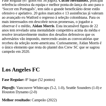
Fase Regular (67 golos em 34 jogos).
Cucho Hernández
, principal
referência ofensiva da equipa e melhor ponta-de-lança do ano para o
‘Soccer em Português’, tem sido o grande beneficiário deste estilo
ofensivo e apelativo. 20 golos marcados e 13 assistências já valeram
ao avançado ex-Watford o regresso à seleção colombiana. Para os
mais interessados em descobrir novas promessas, o jogador a
observar é o médio,
Aidan Morris
. Esta incansável figura de 22
anos tem revelado uma mentalidade competitiva acima da média e
resolve invariavelmente muitos dos desafios defensivos que os
adversários vão impondo, merecendo assim as convocatórias que
recebeu da seleção norte-americana. Curiosamente, Aidan Morris é
o único elemento que resta do plantel dos Crew SC que se sagrou
campeão em 2020.
Los Angeles FC
Fase Regular:
8º lugar (52 pontos)
Playoffs
: Vancouver Whitecaps (5-2, 1-0), Seattle Sounders (1-0) e
Houston Dynamo (2-0)
Melhor resultado:
Campeão (2022)