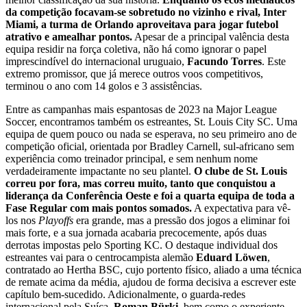
da competição focavam-se sobretudo no vizinho e rival, Inter
Miami, a turma de Orlando aproveitava para jogar futebol
atrativo e amealhar pontos.
Apesar de a principal valência desta
equipa residir na força coletiva, não há como ignorar o papel
imprescindível do internacional uruguaio,
Facundo Torres
. Este
extremo promissor, que já merece outros voos competitivos,
terminou o ano com 14 golos e 3 assistências.
Entre as campanhas mais espantosas de 2023 na Major League
Soccer, encontramos também os estreantes, St. Louis City SC. Uma
equipa de quem pouco ou nada se esperava, no seu primeiro ano de
competição oficial, orientada por Bradley Carnell, sul-africano sem
experiência como treinador principal, e sem nenhum nome
verdadeiramente impactante no seu plantel.
O clube de St. Louis
correu por fora, mas correu muito, tanto que conquistou a
liderança da Conferência Oeste e foi a quarta equipa de toda a
Fase Regular com mais pontos somados.
A expectativa para vê-
los nos
Playoffs
era grande, mas a pressão dos jogos a eliminar foi
mais forte, e a sua jornada acabaria precocemente, após duas
derrotas impostas pelo Sporting KC. O destaque individual dos
estreantes vai para o centrocampista alemão
Eduard Löwen
,
contratado ao Hertha BSC, cujo portento físico, aliado a uma técnica
de remate acima da média, ajudou de forma decisiva a escrever este
capítulo bem-sucedido. Adicionalmente, o guarda-redes
internacional pela Suíça,
Roman Bürki
, bem como o experiente