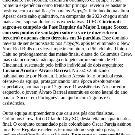
primeira experiência como treinador principal revelou-se bastante
positiva, com a qualificação para os
Playoffs
, feito inédito na altura.
Apesar deste salto qualitativo, na campanha de 2023 chegou ainda
mais além, superando todas as expectativas.
O FC Cincinnati
sagrou-se campeão da Fase Regular da Major League Soccer,
com seis pontos de vantagem sobre o vice (e doze sobre o
terceiro) e apenas cinco derrotas em 34 partidas.
Esse domínio
haveria de ser demonstrado nos
Playoffs
, após ter eliminado o New
York Red Bulls e o vice-campeão em título, o Philadelphia Union.
Caiu no prolongamento das meias-finais, diante do Columbus Crew,
mas esta ocorrência não apaga o trajeto surpreendente de FC
Cincinnati, sustentado pelo brilho individual de dois argentinos:
Luciano Acosta
e
Álvaro Barreal
. No 3x5x2 utilizado
habitualmente por Noonan, Luciano Acosta foi o principal rosto
ofensivo da equipa, protagonizando uma época absolutamente
superlativa, pontuada por 17 golos e 11 assistências. No corredor
esquerdo, o jovem Álvaro Barreal assumiu-se como lateral do ano
para o ‘Soccer em Português’, ao ajudar com 5 golos e 6
assistências.
Outra equipa surpreendente que caiu aos pés dos finalistas,
Columbus Crew, foi o Orlando City SC, desta feita nos quartos-de-
final. O conjunto comandado pelo colombiano Óscar Pareja assinou
uma Fase Regular excelente, terminando no segundo posto, a
melhor classificação da sua história.
Enquanto os ecos mediáticos